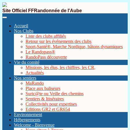
Site Officiel FFRandonnée de l'Aube
Accueil
Nos Clubs
Liste des clubs affiliés
Retour sur les événements des clubs
Sport-Santé®, Marche Nordique, bâtons dynamiques
Le Randopass®
RandoPass découverte
Vie du comité
Missions, les élus, les chiffres, les CR,
Actualités
Nos sentiers
MaRando
Place aux baliseurs
Suric@te ou Veille des chemins
Sentiers & Itinéraires
Collectivités pour expertises
Editions GR2 et GR654
Environnement
Hébergements
Welcome - Bienvenue